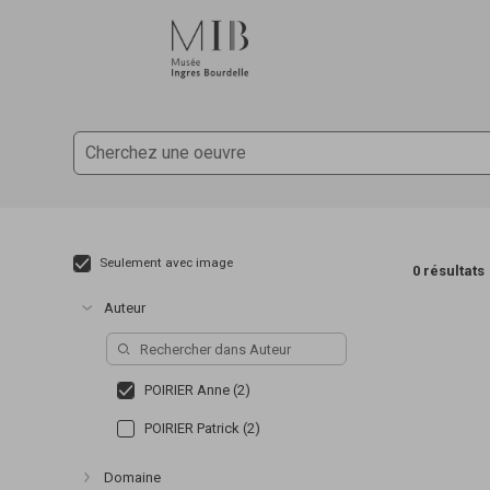
Accèder directement au contenu
Accèder directement au contenu
Seulement avec image
0 résultats
Auteur
Afficher plus
POIRIER Anne (2)
POIRIER Patrick (2)
Domaine
Afficher plus