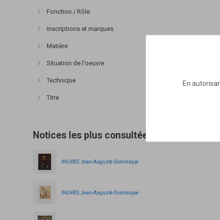
Fonction / Rôle
Afficher plus
Inscriptions et marques
Afficher plus
Matière
Afficher plus
Situation de l'oeuvre
Afficher plus
Technique
En autorisan
Afficher plus
Titre
Afficher plus
Notices les plus consultées
INGRES Jean-Auguste-Dominique
INGRES Jean-Auguste-Dominique