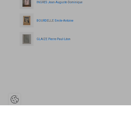
INGRES Jean-Auguste-Dominique
BOURDELLE Emile-Antoine
GLAIZE Pierre-Paul-Léon
Ouvrir la barre de gestion des cooki