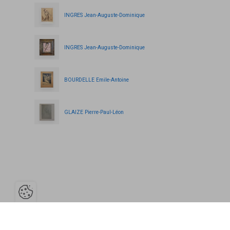
INGRES Jean-Auguste-Dominique
INGRES Jean-Auguste-Dominique
BOURDELLE Emile-Antoine
GLAIZE Pierre-Paul-Léon
Ouvrir la barre de gestion des cooki