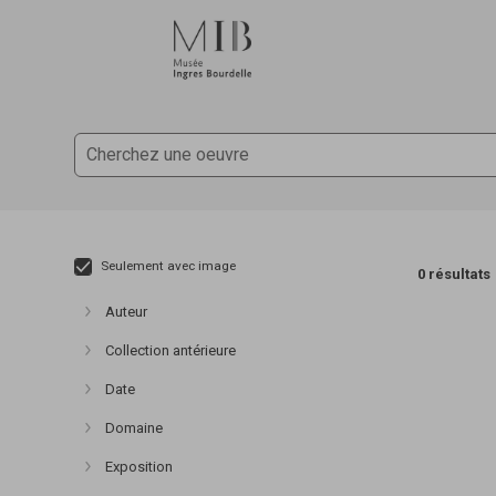
Accèder directement au contenu
Accèder directement au contenu
Seulement avec image
0 résultats
Auteur
Afficher plus
Collection antérieure
Afficher plus
Date
Afficher plus
Domaine
Afficher plus
Exposition
Afficher plus