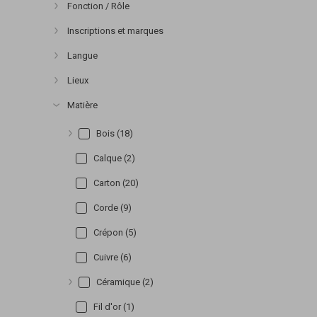
Fonction / Rôle
Afficher plus
Inscriptions et marques
Afficher plus
Langue
Afficher plus
Lieux
Afficher plus
Matière
Afficher plus
Bois (18)
Afficher plus
Calque (2)
Carton (20)
Corde (9)
Crépon (5)
Cuivre (6)
Céramique (2)
Afficher plus
Fil d'or (1)