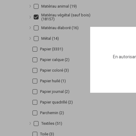
Matériau animal (19)
Afficher plus
Matériau végétal (sauf bois)
(18157)
Afficher plus
Matériau élaboré (16)
Afficher plus
Métal (14)
Afficher plus
Papier (3331)
En autorisan
Papier calque (2)
Papier coloré (3)
Papier huilé (1)
Papier journal (2)
Papier quadrillé (2)
Parchemin (2)
Textiles (51)
Afficher plus
Toile (3)