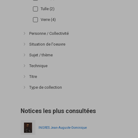
Tulle (2)
Verre (4)
Personne / Collectivité
Afficher plus
Situation de l'oeuvre
Afficher plus
Sujet / thème
Afficher plus
Technique
Afficher plus
Titre
Afficher plus
Type de collection
Afficher plus
Notices les plus consultées
INGRES Jean-Auguste-Dominique