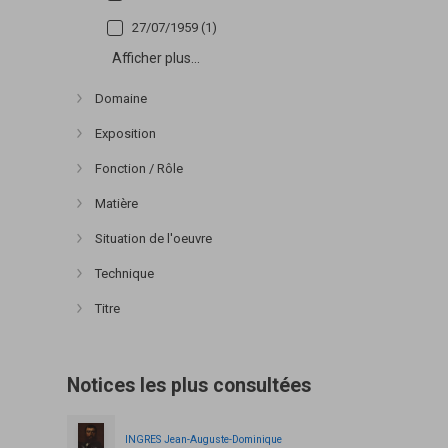
27/07/1959 (1)
Afficher plus...
Domaine
Afficher plus
Exposition
Afficher plus
Fonction / Rôle
Afficher plus
Matière
Afficher plus
Situation de l'oeuvre
Afficher plus
Technique
Afficher plus
Titre
Afficher plus
Notices les plus consultées
INGRES Jean-Auguste-Dominique