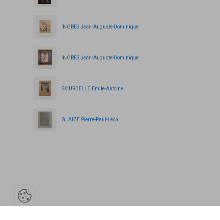
INGRES Jean-Auguste-Dominique
INGRES Jean-Auguste-Dominique
BOURDELLE Emile-Antoine
GLAIZE Pierre-Paul-Léon
Ouvrir la barre de gestion des cooki