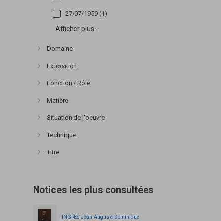
27/07/1959 (1)
Afficher plus...
Domaine
Afficher plus
Exposition
Afficher plus
Fonction / Rôle
Afficher plus
Matière
Afficher plus
Situation de l'oeuvre
Afficher plus
Technique
Afficher plus
Titre
Afficher plus
Notices les plus consultées
INGRES Jean-Auguste-Dominique