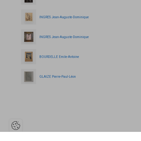
INGRES Jean-Auguste-Dominique
INGRES Jean-Auguste-Dominique
BOURDELLE Emile-Antoine
GLAIZE Pierre-Paul-Léon
Ouvrir la barre de gestion des cooki